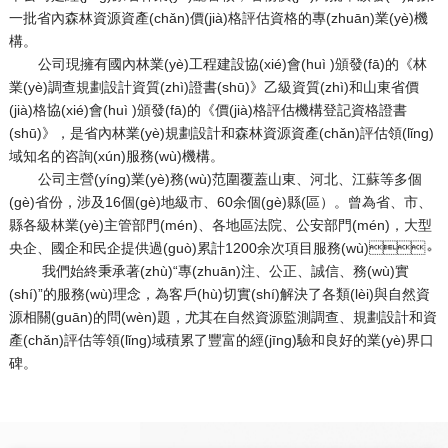
一批省內森林資源資產(chǎn)價(jià)格評估資格的專(zhuān)業(yè)機
構。
公司現擁有國內林業(yè)工程建設協(xié)會(huì )頒發(fā)的《林
業(yè)調查規劃設計資質(zhì)證書(shū)》乙級資質(zhì)和山東省價
(jià)格協(xié)會(huì )頒發(fā)的《價(jià)格評估機構登記資格證書
(shū)》，是省內林業(yè)規劃設計和森林資源資產(chǎn)評估領(lǐng)
域知名的咨詢(xún)服務(wù)機構。
公司主營(yíng)業(yè)務(wù)范圍覆蓋山東、河北、江蘇等多個
(gè)省份，涉及16個(gè)地級市、60余個(gè)縣(區）。曾為省、市、
縣各級林業(yè)主管部門(mén)、各地區法院、公安部門(mén)，大型
央企、國企和民企提供過(guò)累計1200余次項目服務(wù)。
我們始終秉承著(zhù)“專(zhuān)注、公正、誠信、務(wù)實
(shí)”的服務(wù)理念，為客戶(hù)切實(shí)解決了各類(lèi)與自然資
源相關(guān)的問(wèn)題，尤其在自然資源監測調查、規劃設計和資
產(chǎn)評估等領(lǐng)域積累了豐富的經(jīng)驗和良好的業(yè)界口
碑。