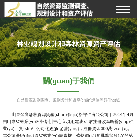
關(guān)于我們
自然資源監測調查、規劃設計和資產(chǎn)評估等領(lǐng)域
山東金鷹森林資源資產(chǎn)價(jià)格評估有限公司于2014年4月
由山東省林業(yè)科技培訓中心立項組建成立,后注冊改為民營(yíng)企
業(yè)，實(shí)行公司化經(jīng)營(yíng)，注冊資金300萬(wàn)元。
本公司是經(jīng)原省林業(yè)廳審核，省物價(jià)局批準頒發(fā)的第