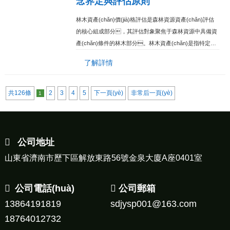
念界定與評估原則
林木資產(chǎn)價(jià)格評估是森林資源資產(chǎn)評估
的核心組成部分，其評估對象聚焦于森林資源中具備資
產(chǎn)條件的林木部分。林木資產(chǎn)是指特定主
體擁有或控制并能帶來(lái)經(jīng)濟利益的林木資源，
了解詳情
包括用材林、經(jīng)濟林、薪炭
林、防護林和特種用途林等各種類(lèi)型的林
木。與一般的森林資源資產(chǎn)評估相比，
共126條
2
3
4
5
下一頁(yè)
非常后一頁(yè)
1
林木資產(chǎn)價(jià)格評估更加側重于林木本身的經
(jīng)濟價(jià)值計量，是將林木...
公司地址
山東省濟南市歷下區解放東路56號金泉大廈A座0401室
公司電話(huà)
公司郵箱
13864191819
sdjysp001@163.com
18764012732