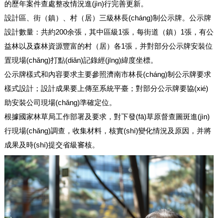
的歷年案件查處整改情況進(jìn)行完善更新。
設計區、街（鎮）、村（居）三級林長(cháng)制公示牌。公示牌
設計數量：共約200余張，其中區級1張，每街道（鎮）1張，有公
益林以及森林資源豐富的村（居）各1張，并對部分公示牌安裝位
置現場(chǎng)打點(diǎn)記錄經(jīng)緯度坐標。
公示牌樣式和內容要求主要參照濟南市林長(cháng)制公示牌要求
樣式設計；設計成果要上傳至系統平臺；對部分公示牌要協(xié)
助安裝公司現場(chǎng)準確定位。
根據國家林草局工作部署及要求，對下發(fā)草原督查圖斑進(jìn)
行現場(chǎng)調查，收集材料，核實(shí)變化情況及原因，并將
成果及時(shí)提交省級審核。