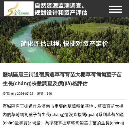
歷城區唐王街道宿廣遠草莓育苗大棚草莓匍匐莖子苗
生長(cháng)株數調查及價(jià)格評估
發(fā)布：2024-07-22
瀏覽：
146
歷城區唐王街道作為濟南市重要的草莓種植基地，草莓育苗大棚
內的草莓匍匐莖子苗生長(cháng)情況直接關(guān)系到草莓的產
(chǎn)量和質(zhì)量。為準確掌握草莓匍匐莖子苗的生長(cháng)