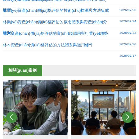
展望
林業(yè)資產(chǎn)價(jià)格評估的技術(shù)標準與方法集成
2026/07/26
林業(yè)資產(chǎn)價(jià)格評估的概念體系與資產(chǎn)分
2026/07/24
類(lèi)
林木資產(chǎn)價(jià)格評估的實(shí)踐應用與行業(yè)趨勢
2026/07/22
林木資產(chǎn)價(jià)格評估的方法體系與適用條件
2026/07/20
2026/07/17
相關(guān)案例